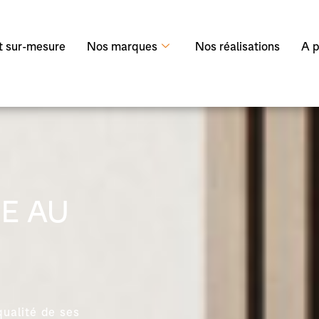
 sur-mesure
Nos marques
Nos réalisations
A p
E AU
ualité de ses