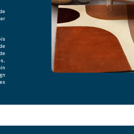
 de
er
is
 de
de
s.
in
gn
des