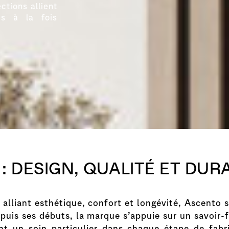
ctions allient
es à la fois
: DESIGN, QUALITÉ ET DURA
s alliant esthétique, confort et longévité, Ascent
puis ses débuts, la marque s’appuie sur un savoir-f
nt un soin particulier dans chaque étape de fabr