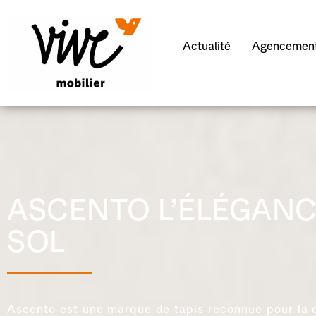
Actualité
Agencement
ASCENTO L’ÉLÉGANC
SOL
Ascento est une marque de tapis reconnue pour la q