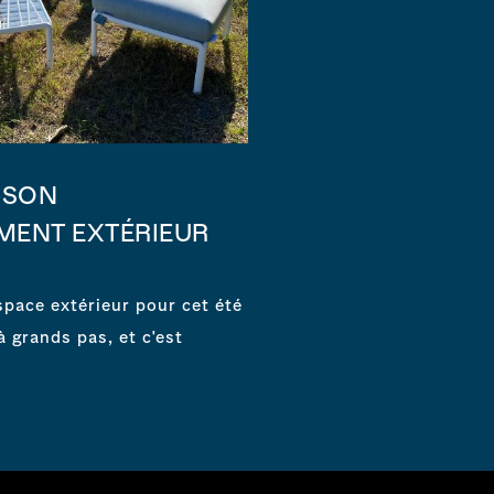
 SON
LES TENDANCES
ENT EXTÉRIEUR
VOTRE
Les tendances 2025 pou
extérieur L'été approche
space extérieur pour cet été
avec
à grands pas, et c'est
En savoir plus