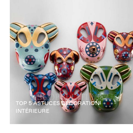
?
!
s
e
TOP 5 ASTUCES DÉCORATION
INTÉRIEURE