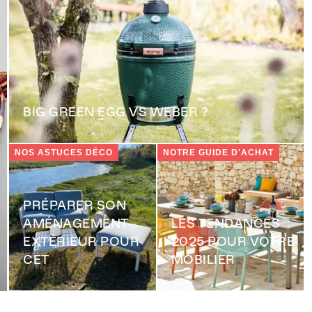
BIG GREEN EGG VS WEBER ?
NOS ASTUCES DÉCO
NOTRE GUIDE D'ACHAT
PRÉPARER SON
AMÉNAGEMENT
LES TENDANCES
EXTÉRIEUR POUR
2025 POUR VOTRE
CET
MOBILIER