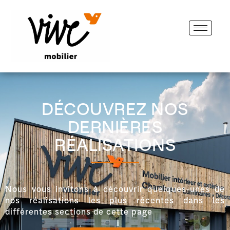
DÉCOUVREZ NOS
DERNIÈRES
RÉALISATIONS
Nous vous invitons à découvrir quelques-unes de
nos réalisations les plus récentes dans les
différentes sections de cette page